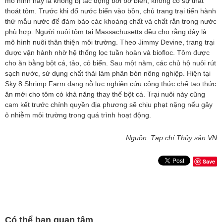
mô hình này là không bị tác động bởi bờ biển, không có sự thất
thoát tôm. Trước khi đổ nước biển vào bồn, chủ trang trại tiến hành
thử mẫu nước để đảm bảo các khoáng chất và chất rắn trong nước
phù hợp. Người nuôi tôm tại Massachusetts đều cho rằng đây là
mô hình nuôi thân thiện môi trường. Theo Jimmy Devine, trang trại
được vận hành nhờ hệ thống lọc tuần hoàn và biofloc. Tôm được
cho ăn bằng bột cá, tảo, cỏ biển. Sau một năm, các chủ hộ nuôi rút
sạch nước, sử dụng chất thải làm phân bón nông nghiệp. Hiện tại
Sky 8 Shrimp Farm đang nỗ lực nghiên cứu công thức chế tạo thức
ăn mới cho tôm có khả năng thay thế bột cá. Trại nuôi này cũng
cam kết trước chính quyền địa phương sẽ chịu phạt nặng nếu gây
ô nhiễm môi trường trong quá trình hoạt động.
Nguồn: Tạp chí Thủy sản VN
Save
Có thể bạn quan tâm