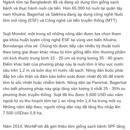
Ngành tôm tại Bangladesh đã và đang sử dụng tôm giống sạch
bệnh và thực hành nuôi cải tiến. Hơn 65.000 hộ nuôi tại quận tây
nam Khulna, Bagerhat và Satkhira đang áp dụng công nghệ Nuôi
tôm mở rộng (ESF) và Công nghệ cải tiến truyền thống (MTT).
Sujit Mondol, một trong số những nông dân được lựa chọn tham
gia khóa huấn luyện công nghệ ESF tại vùng ven biển Khulna,
Borodanga chia sẻ: Chúng tôi được tiếp cận nhiều kỹ thuật nuôi
theo từng giai đoạn khác nhau từ tôm giống đến tôm thương phẩm
với kích thước trung bình 15 - 20 cm và trọng lượng 35 - 40 gram.
Điểm khác biệt của phương pháp này là nuôi tôm ở khu vực nước
sâu trên 1,2 m và luôn duy trì nước rất sạch. Nông dân buộc phải
đắp bờ cẩn thận và đảm bảo kiểm soát được nhiệt độ tốt để tránh
tôm bị sốc nhiệt hoặc nhiễm bệnh. Nông dân tại Panirhat, Bagerhat
cho biết phương pháp này giúp tăng sản lượng ít nhất 25 - 35% so
phương thức truyền thống. Sujit đã thu được 5.600 USD vào năm
ngoái từ vụ thu hoạch tôm tại 1 ao rộng trên 1,4 ha trong một vụ.
Những năm tiếp theo, người nông dân này đã tăng thu nhập lên
7.500 USD/ao 0,8 ha.
Năm 2014, WorldFish đã giới thiệu tôm giống sạch bệnh SPF tăng