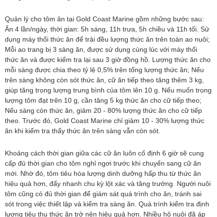
Quản lý cho tôm ăn tại Gold Coast Marine gồm những bước sau:
Ăn 4 lần/ngày, thời gian: 5h sáng, 11h trưa, 5h chiều và 11h tối. Sử
dụng máy thổi thức ăn để trải đều lượng thức ăn trên toàn ao nuôi;
Mỗi ao trang bị 3 sàng ăn, được sử dụng cùng lúc với máy thổi
thức ăn và được kiểm tra lại sau 3 giờ đồng hồ. Lượng thức ăn cho
mỗi sàng được chia theo tỷ lệ 0,5% trên tổng lượng thức ăn; Nếu
trên sàng không còn sót thức ăn, cữ ăn tiếp theo tăng thêm 3 kg,
giúp tăng trọng lượng trung bình của tôm lên 10 g. Nếu muốn trọng
lượng tôm đạt trên 10 g, cần tăng 5 kg thức ăn cho cữ tiếp theo;
Nếu sàng còn thức ăn, giảm 20 - 80% lượng thức ăn cho cữ tiếp
theo. Trước đó, Gold Coast Marine chỉ giảm 10 - 30% lượng thức
ăn khi kiểm tra thấy thức ăn trên sàng vẫn còn sót.
Khoảng cách thời gian giữa các cữ ăn luôn cố định 6 giờ sẽ cung
cấp đủ thời gian cho tôm nghỉ ngơi trước khi chuyển sang cữ ăn
mới. Nhờ đó, tôm tiêu hóa lượng dinh dưỡng hấp thu từ thức ăn
hiệu quả hơn, đẩy nhanh chu kỳ lột xác và tăng trưởng. Người nuôi
tôm cũng có đủ thời gian để giám sát quá trình cho ăn, tránh sai
sót trong việc thiết lập và kiểm tra sàng ăn. Quá trình kiểm tra định
lượng tiêu thụ thức ăn trở nên hiệu quả hơn. Nhiều hộ nuôi đã áp