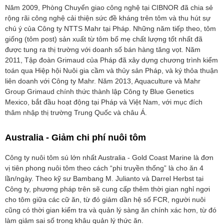
Năm 2009, Phòng Chuyển giao công nghệ tại CIBNOR đã chia sẻ
rộng rãi công nghệ cải thiện sức đề kháng trên tôm và thu hút sự
chú ý của Công ty NTTS Mahr tại Pháp. Những năm tiếp theo, tôm
giống (tôm post) sản xuất từ tôm bố mẹ chất lượng tốt nhất đã
được tung ra thị trường với doanh số bán hàng tăng vọt. Năm
2011, Tập đoàn Grimaud của Pháp đã xây dựng chương trình kiểm
toán qua Hiệp hội Nuôi gia cầm và thủy sản Pháp, và ký thỏa thuận
liên doanh với Công ty Mahr. Năm 2013, Aquaculture và Mahr
Group Grimaud chính thức thành lập Công ty Blue Genetics
Mexico, bắt đầu hoạt động tại Pháp và Việt Nam, với mục đích
thâm nhập thị trường Trung Quốc và châu Á.
Australia - Giảm chi phí nuôi tôm
Công ty nuôi tôm sú lớn nhất Australia - Gold Coast Marine là đơn
vị tiên phong nuôi tôm theo cách “phi truyền thống” là cho ăn 4
lần/ngày. Theo kỹ sư Bambang M. Julianto và Darrel Herbst tại
Công ty, phương pháp trên sẽ cung cấp thêm thời gian nghỉ ngơi
cho tôm giữa các cữ ăn, từ đó giảm dần hệ số FCR, người nuôi
cũng có thời gian kiểm tra và quản lý sàng ăn chính xác hơn, từ đó
làm giảm sai số trong khâu quản lý thức ăn.