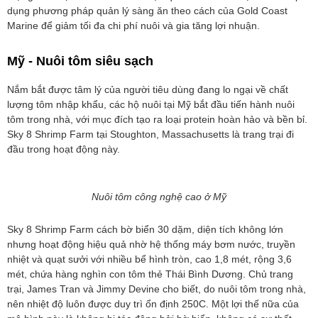
dụng phương pháp quản lý sàng ăn theo cách của Gold Coast
Marine để giảm tối đa chi phí nuôi và gia tăng lợi nhuận.
Mỹ - Nuôi tôm siêu sạch
Nắm bắt được tâm lý của người tiêu dùng đang lo ngại về chất
lượng tôm nhập khẩu, các hộ nuôi tại Mỹ bắt đầu tiến hành nuôi
tôm trong nhà, với mục đích tạo ra loại protein hoàn hảo và bền bỉ.
Sky 8 Shrimp Farm tại Stoughton, Massachusetts là trang trại đi
đầu trong hoạt động này.
Nuôi tôm công nghệ cao ở Mỹ
Sky 8 Shrimp Farm cách bờ biển 30 dặm, diện tích không lớn
nhưng hoạt động hiệu quả nhờ hệ thống máy bơm nước, truyền
nhiệt và quạt sưởi với nhiều bể hình tròn, cao 1,8 mét, rộng 3,6
mét, chứa hàng nghìn con tôm thẻ Thái Bình Dương. Chủ trang
trại, James Tran và Jimmy Devine cho biết, do nuôi tôm trong nhà,
nên nhiệt độ luôn được duy trì ổn định 250C. Một lợi thế nữa của