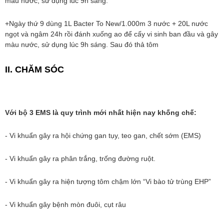
màu nước, sử dụng lúc 9h sáng.
+Ngày thứ 9 dùng 1L Bacter To New/1.000m 3 nước + 20L nước
ngọt và ngâm 24h rồi đánh xuống ao để cấy vi sinh ban đầu và gây
màu nước, sử dụng lúc 9h sáng. Sau đó thả tôm
II. CHĂM SÓC
Với bộ 3 EMS là quy trình mới nhất hiện nay khống chế:
- Vi khuẩn gây ra hội chứng gan tụy, teo gan, chết sớm (EMS)
- Vi khuẩn gây ra phân trắng, trống đường ruột.
- Vi khuẩn gây ra hiện tượng tôm chậm lớn “Vi bào tử trùng EHP”
- Vi khuẩn gây bệnh mòn đuôi, cụt râu