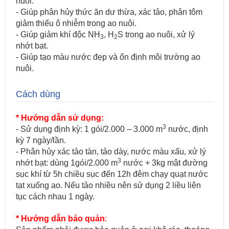
nuôi.
- Giúp phân hủy thức ăn dư thừa, xác tảo, phân tôm
giảm thiểu ô nhiễm trong ao nuôi.
- Giúp giảm khí độc NH
, H
S trong ao nuôi, xử lý
3
2
nhớt bạt.
- Giúp tạo màu nước đẹp và ổn định môi trường ao
nuôi.
Cách dùng
* Hướng dẫn sử dụng:
3
- Sử dụng định kỳ: 1 gói/2.000 – 3.000 m
nước, định
kỳ 7 ngày/lần.
- Phân hủy xác tảo tàn, tảo dày, nước màu xấu, xử lý
3
nhớt bạt: dùng 1gói/2.000 m
nước + 3kg mật đường
sục khí từ 5h chiều sục đến 12h đêm chạy quạt nước
tạt xuống ao. Nếu tảo nhiều nên sử dụng 2 liều liên
tục cách nhau 1 ngày.
* Hướng dẫn bảo quản
: