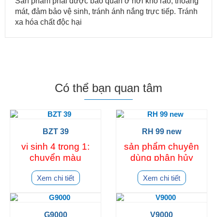
Sản phẩm phải được bảo quản ở nơi khô ráo, thoáng
mát, đảm bảo vệ sinh, tránh ánh nắng trực tiếp. Tránh
xa hóa chất độc hại
Có thể bạn quan tâm
BZT 39
RH 99 new
vi sinh 4 trong 1:
sản phẩm chuyên
chuyển màu
dùng phân hủy
nước- sạch đáy-
láp láp, tảo sợi,
Xem chi tiết
Xem chi tiết
sạch nước- xử lý
tảo mắt, tảo giáp,
khí độc sau 24h
nhớt bạt
G9000
V9000