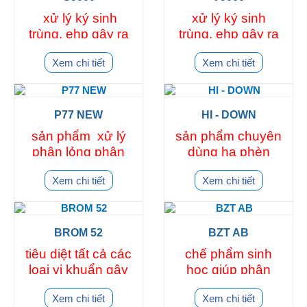
xử lý ký sinh
xử lý ký sinh
trùng, ehp gây ra
trùng, ehp gây ra
phân trắng và tôm
phân trắng và tôm
Xem chi tiết
Xem chi tiết
chậm lớn hiệu
chậm lớn hiệu
quả sau 48h sử
quả sau 48h sử
dụng
dụng
P77 NEW
HI - DOWN
sản phẩm xử lý
sản phẩm chuyên
phân lỏng phân
dùng hạ phèn
trắng sau 72h
Xem chi tiết
Xem chi tiết
BROM 52
BZT AB
tiêu diệt tất cả các
chế phẩm sinh
loại vi khuẩn gây
học giúp phân
bệnh: teo gan,
hủy chất hữu cơ,
Xem chi tiết
Xem chi tiết
phân trắng, trống
làm sạch nước ao