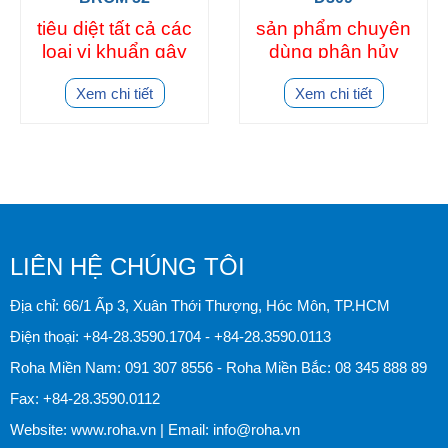
tiêu diệt tất cả các
sản phẩm chuyên
loại vi khuẩn gây
dùng phân hủy
bệnh: teo gan,
láp láp, tảo sợi,
Xem chi tiết
Xem chi tiết
phân trắng, trống
tảo mắt, tảo giáp,
ruột, vi bào tử
nhớt bạt
trùng.
LIÊN HỆ CHÚNG TÔI
Địa chỉ: 66/1 Ấp 3, Xuân Thới Thượng, Hóc Môn, TP.HCM
Điện thoại:
+84-28.3590.1704
-
+84-28.3590.0113
Roha Miền Nam:
091 307 8556
- Roha Miền Bắc:
08 345 888 89
Fax:
+84-28.3590.0112
Website:
www.roha.vn
| Email:
info@roha.vn