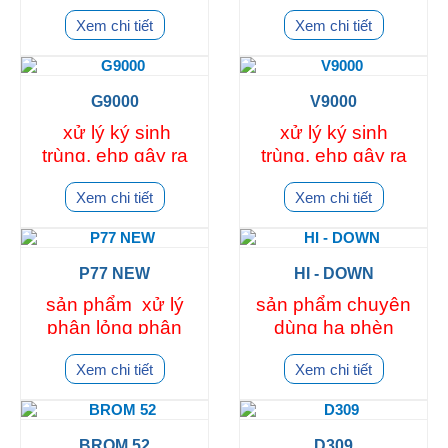
nước- sạch đáy-
láp láp, tảo sợi,
Xem chi tiết
Xem chi tiết
sạch nước- xử lý
tảo mắt, tảo giáp,
khí độc sau 24h
nhớt bạt
G9000
V9000
xử lý ký sinh
xử lý ký sinh
trùng, ehp gây ra
trùng, ehp gây ra
phân trắng và tôm
phân trắng và tôm
Xem chi tiết
Xem chi tiết
chậm lớn hiệu
chậm lớn hiệu
quả sau 48h sử
quả sau 48h sử
dụng
dụng
P77 NEW
HI - DOWN
sản phẩm xử lý
sản phẩm chuyên
phân lỏng phân
dùng hạ phèn
trắng sau 72h
Xem chi tiết
Xem chi tiết
BROM 52
D309