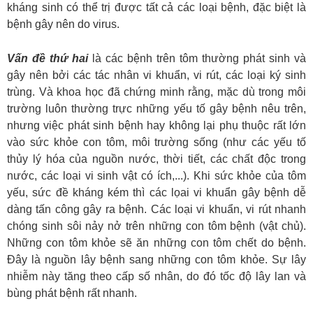
kháng sinh có thể trị được tất cả các loại bệnh, đặc biệt là
bệnh gây nên do virus.
Vấn đề thứ hai
là các bệnh trên tôm thường phát sinh và
gây nên bởi các tác nhân vi khuẩn, vi rút, các loại ký sinh
trùng. Và khoa học đã chứng minh rằng, mặc dù trong môi
trường luôn thường trực những yếu tố gây bệnh nêu trên,
nhưng việc phát sinh bệnh hay không lại phụ thuộc rất lớn
vào sức khỏe con tôm, môi trường sống (như các yếu tố
thủy lý hóa của nguồn nước, thời tiết, các chất độc trong
nước, các loại vi sinh vật có ích,...). Khi sức khỏe của tôm
yếu, sức đề kháng kém thì các lọai vi khuẩn gây bệnh dễ
dàng tấn công gây ra bệnh. Các loại vi khuẩn, vi rút nhanh
chóng sinh sôi nảy nở trên những con tôm bệnh (vật chủ).
Những con tôm khỏe sẽ ăn những con tôm chết do bệnh.
Đây là nguồn lây bệnh sang những con tôm khỏe. Sự lây
nhiễm này tăng theo cấp số nhân, do đó tốc độ lây lan và
bùng phát bệnh rất nhanh.